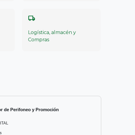
local_shipping
Logística, almacén y
Compras
r de Perifoneo y Promoción
ITAL
s