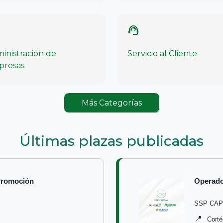
support_agent
inistración de
Servicio al Cliente
presas
Más Categorías
Últimas plazas publicadas
Promoción
Operado
SSP CAP
📍
Corté