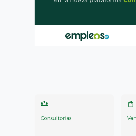
partner_exchange
shoppin
Consultorías
Ven