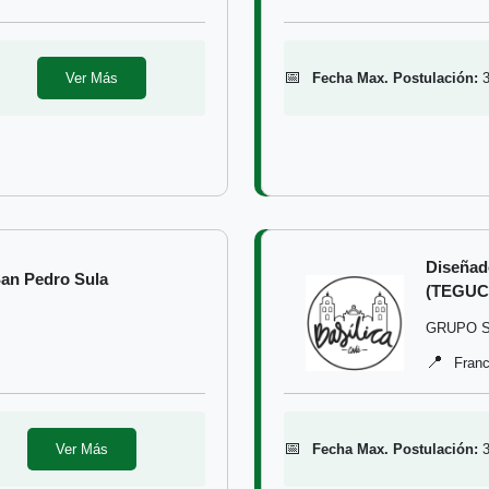
📅
Ver Más
Fecha Max. Postulación:
Diseñad
San Pedro Sula
(TEGUCI
GRUPO S
📍
Fran
📅
Ver Más
Fecha Max. Postulación: