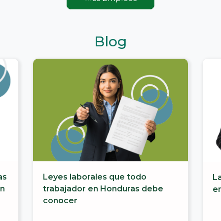
Blog
Leyes laborales que todo
as
La
trabajador en Honduras debe
ón
en
conocer