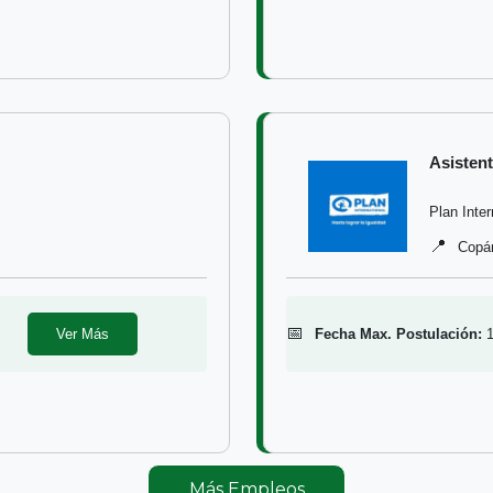
Asisten
Plan Inte
📍
Copá
📅
Ver Más
Fecha Max. Postulación:
Más Empleos