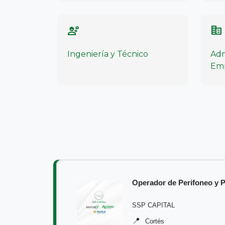
engineering
corporate_fare
Ingeniería y Técnico
Adm
Em
Operador de Perifoneo y 
SSP CAPITAL
📍
Cortés