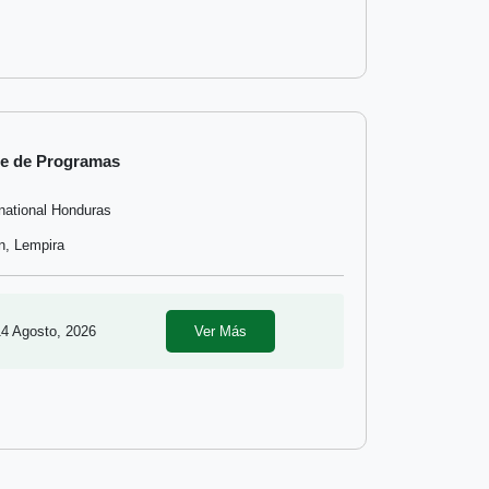
te de Programas
rnational Honduras
n, Lempira
14 Agosto, 2026
Ver Más