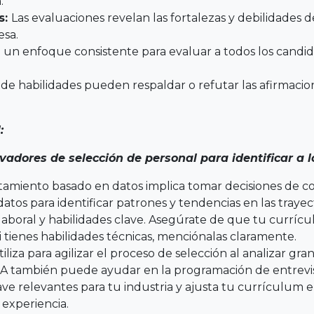
.
s:
Las evaluaciones revelan las fortalezas y debilidades d
esa.
 un enfoque consistente para evaluar a todos los candida
de habilidades pueden respaldar o refutar las afirmacion
:
dores de selección de personal para identificar a l
tamiento basado en datos implica tomar decisiones de c
 datos para identificar patrones y tendencias en las traye
a laboral y habilidades clave. Asegúrate de que tu currí
i tienes habilidades técnicas, menciónalas claramente.
 utiliza para agilizar el proceso de selección al analizar 
a IA también puede ayudar en la programación de entrevi
clave relevantes para tu industria y ajusta tu currículu
 experiencia.