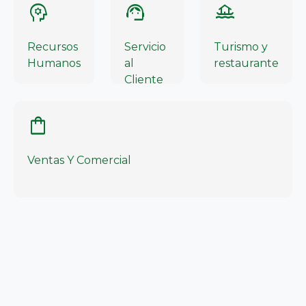
psychology
support_agent
houseboat
Recursos
Servicio
Turismo y
Humanos
al
restaurante
Cliente
shopping_bag
Ventas Y Comercial