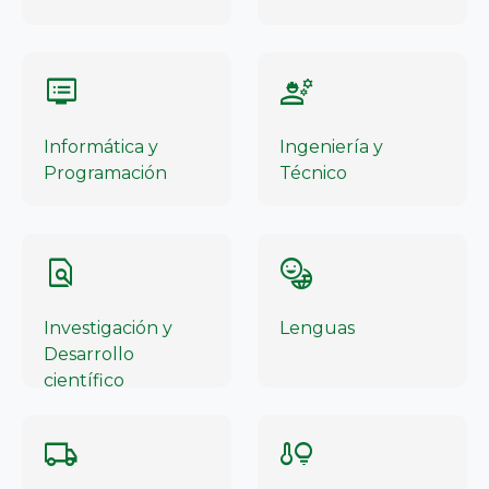
dvr
engineering
Informática y
Ingeniería y
Programación
Técnico
find_in_page
emoji_language
Investigación y
Lenguas
Desarrollo
científico
local_shipping
home_iot_device