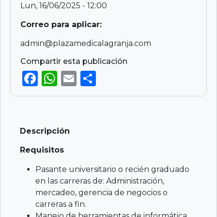
Lun, 16/06/2025 - 12:00
Correo para aplicar:
admin@plazamedicalagranja.com
Compartir esta publicación
F
W
E
S
a
h
m
h
c
a
ai
ar
e
ts
l
e
Descripción
b
A
o
p
Requisitos
o
p
Pasante universitario o recién graduado
k
en las carreras de: Administración,
mercadeo, gerencia de negocios o
carreras a fin.
Manejo de herramientas de informática