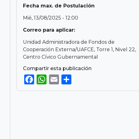
Fecha max. de Postulación
Mié, 13/08/2025 - 12:00
Correo para aplicar:
Unidad Administradora de Fondos de
Cooperación Externa/UAFCE, Torre 1, Nivel 22,
Centro Cívico Gubernamental
Compartir esta publicación
F
W
E
S
a
h
m
h
c
a
ai
ar
e
ts
l
e
b
A
o
p
o
p