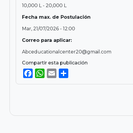
10,000 L - 20,000 L
Fecha max. de Postulación
Mar, 21/07/2026 - 12:00
Correo para aplicar:
Abceducationalcenter20@gmail.com
Compartir esta publicación
F
W
E
S
a
h
m
h
c
a
ai
ar
e
ts
l
e
b
A
o
p
o
p