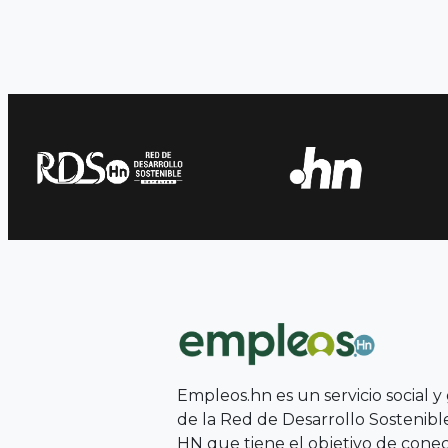
k
Empleos.hn es un servicio social y
de la Red de Desarrollo Sostenib
HN que tiene el objetivo de conect