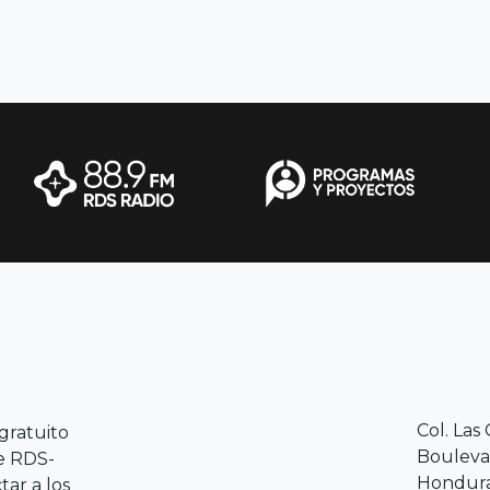
Col. Las
 gratuito
Boulevar
le RDS-
Hondura
ar a los