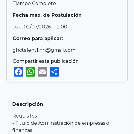
Tiempo Completo
Fecha max. de Postulación
Jue, 02/07/2026 - 12:00
Correo para aplicar:
ghctalent1.hn@gmail.com
Compartir esta publicación
F
W
E
S
a
h
m
h
c
a
ai
ar
e
ts
l
e
Descripción
b
A
o
p
Requisitos:
- Titulo de Administración de empresas o
o
p
finanzas