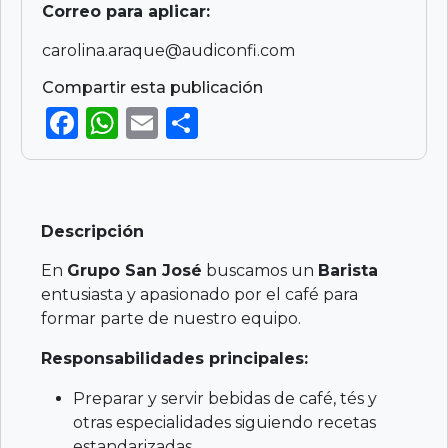
Correo para aplicar:
carolina.araque@audiconfi.com
Compartir esta publicación
F
W
E
S
a
h
m
h
c
a
ai
ar
e
ts
l
e
Descripción
b
A
o
p
En
Grupo San José
buscamos un
Barista
entusiasta y apasionado por el café para
o
p
formar parte de nuestro equipo.
k
Responsabilidades principales:
Preparar y servir bebidas de café, tés y
otras especialidades siguiendo recetas
estandarizadas.