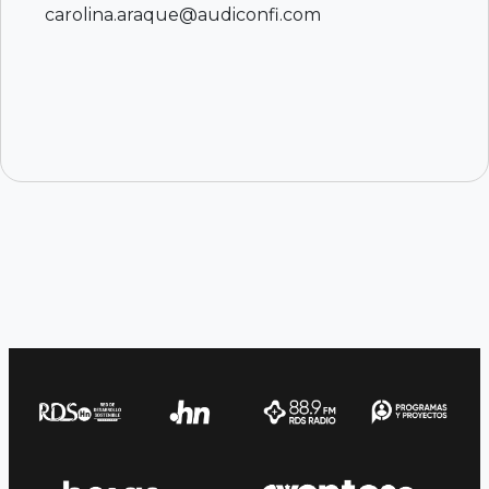
carolina.araque@audiconfi.com