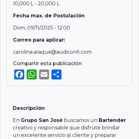
10,000 L - 20,000 L
Fecha max. de Postulación
Dom, 09/11/2025 - 12:00
Correo para aplicar:
carolina.araque@audiconfi.com
Compartir esta publicación
F
W
E
S
a
h
m
h
c
a
ai
ar
e
ts
l
e
Descripción
b
A
o
p
En
Grupo San José
buscamos un
Bartender
creativo y responsable que disfrute brindar
o
p
un excelente servicio al cliente y preparar