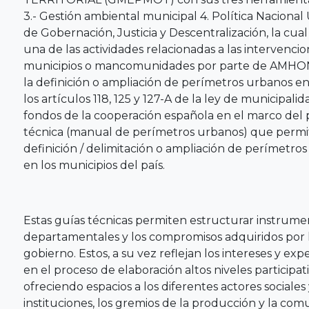
3.- Gestión ambiental municipal 4. Política Nacional
de Gobernación, Justicia y Descentralización, la cual
una de las actividades relacionadas a las intervenci
municipios o mancomunidades por parte de AMHON. P
la definición o ampliación de perímetros urbanos en
los artículos 118, 125 y 127-A de la ley de municipa
fondos de la cooperación española en el marco del
técnica (manual de perímetros urbanos) que permite
definición / delimitación o ampliación de perímetr
en los municipios del país.
Estas guías técnicas permiten estructurar instrumen
departamentales y los compromisos adquiridos por 
gobierno. Estos, a su vez reflejan los intereses y ex
en el proceso de elaboración altos niveles participativ
ofreciendo espacios a los diferentes actores sociales
instituciones, los gremios de la producción y la comu