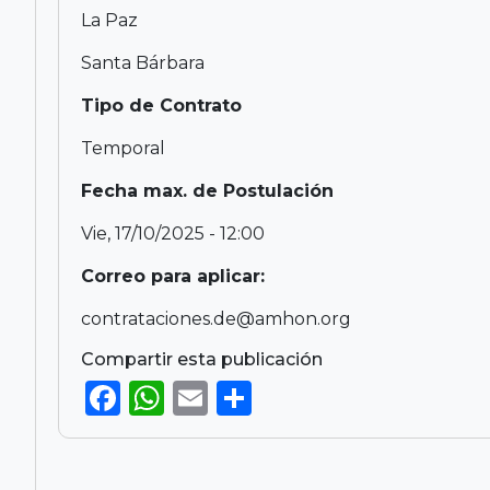
La Paz
Santa Bárbara
Tipo de Contrato
Temporal
Fecha max. de Postulación
Vie, 17/10/2025 - 12:00
Correo para aplicar:
contrataciones.de@amhon.org
Compartir esta publicación
F
W
E
S
a
h
m
h
c
a
ai
ar