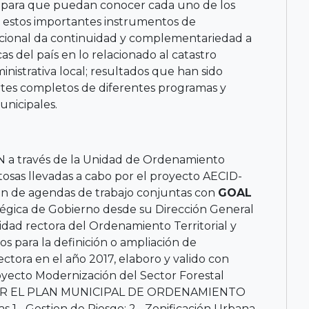
, para que puedan conocer cada uno de los
n estos importantes instrumentos de
itucional da continuidad y complementariedad a
as del país en lo relacionado al catastro
nistrativa local; resultados que han sido
tes completos de diferentes programas y
nicipales.
N a través de la Unidad de Ordenamiento
tosas llevadas a cabo por el proyecto AECID-
ón de agendas de trabajo conjuntas con
GOAL
atégica de Gobierno desde su Dirección General
idad rectora del Ordenamiento Territorial y
s para la definición o ampliación de
ectora en el año 2017, elaboro y valido con
oyecto Modernización del Sector Forestal
AR EL PLAN MUNICIPAL DE ORDENAMIENTO
.- Gestion de Riesgo; 2.- Zonificación Urbana