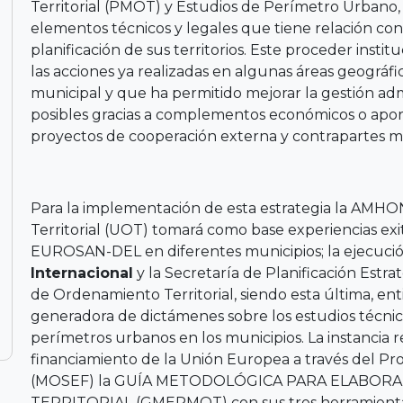
Territorial (PMOT) y Estudios de Perímetro Urbano
elementos técnicos y legales que tiene relación co
planificación de sus territorios. Este proceder inst
las acciones ya realizadas en algunas áreas geográfic
municipal y que ha permitido mejorar la gestión admi
posibles gracias a complementos económicos o apor
proyectos de cooperación externa y contrapartes mu
Para la implementación de esta estrategia la AMHO
Territorial (UOT) tomará como base experiencias exi
EUROSAN-DEL en diferentes municipios; la ejecuci
Internacional
y la Secretaría de Planificación Estr
de Ordenamiento Territorial, siendo esta última, ent
generadora de dictámenes sobre los estudios técnico
perímetros urbanos en los municipios. La instancia r
financiamiento de la Unión Europea a través del Pr
(MOSEF) la GUÍA METODOLÓGICA PARA ELABOR
TERRITORIAL (GMEPMOT) con sus tres herramientas 1