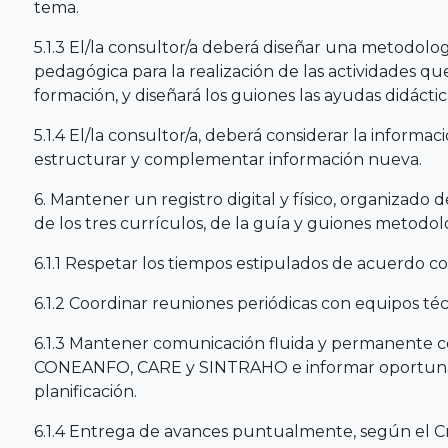
tema.
5.1.3 El/la consultor/a deberá diseñar una metodolo
pedagógica para la realización de las actividades qu
formación, y diseñará los guiones las ayudas didácti
5.1.4 El/la consultor/a, deberá considerar la informa
estructurar y complementar información nueva.
6. Mantener un registro digital y físico, organizad
de los tres currículos, de la guía y guiones metodol
6.1.1 Respetar los tiempos estipulados de acuerdo 
6.1.2 Coordinar reuniones periódicas con equipos té
6.1.3 Mantener comunicación fluida y permanente c
CONEANFO, CARE y SINTRAHO e informar oportunam
planificación.
6.1.4 Entrega de avances puntualmente, según el C