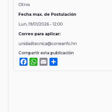
Otros
Fecha max. de Postulación
Lun, 19/01/2026 - 12:00
Correo para aplicar:
unidadtecnica@coneanfo.hn
Compartir esta publicación
F
W
E
S
a
h
m
h
c
a
ai
ar
e
ts
l
e
b
A
o
p
o
p