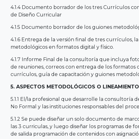
4.1.4 Documento borrador de los tres Currículos c
de Diseño Curricular
4.1.5 Documento borrador de los guiones metodológ
4.1.6 Entrega de la versión final de tres currículos, l
metodológicos en formatos digital y físico.
4.1.7 Informe Final de la consultoría que incluya fot
de reuniones, correos con entrega de los formatos de
currículos, guía de capacitación y guiones metodoló
5. ASPECTOS METODOLÓGICOS O LINEAMIENT
5.1.1 El/la profesional que desarrolle la consultorí
No Formal y las instituciones responsables del proce
5.1.2 Se puede diseñar un solo documento de marc
las 3 curriculas, y luego diseñar los programas de f
de salida programación de contenidos con asignació