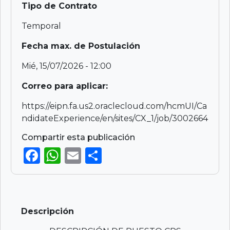
Tipo de Contrato
Temporal
Fecha max. de Postulación
Mié, 15/07/2026 - 12:00
Correo para aplicar:
https://eipn.fa.us2.oraclecloud.com/hcmUI/Ca
ndidateExperience/en/sites/CX_1/job/3002664
Compartir esta publicación
F
W
E
S
a
h
m
h
c
a
ai
ar
e
ts
l
e
Descripción
b
A