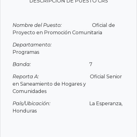
o
p
DESCRIPCIÓN DE PUESTO CRS
o
p
k
Nombre del Puesto:
Oficial de
Proyecto en Promoción Comunitaria
Departamento:
Programas
Banda:
7
Reporta A:
Oficial Senior
en Saneamiento de Hogares y
Comunidades
País/Ubicación:
La Esperanza,
Honduras