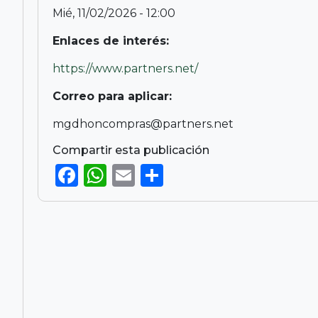
Mié, 11/02/2026 - 12:00
Enlaces de interés:
https://www.partners.net/
Correo para aplicar:
mgdhoncompras@partners.net
Compartir esta publicación
F
W
E
S
a
h
m
h
c
a
ai
ar
e
ts
l
e
b
A
o
p
o
p