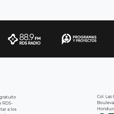
Col. Las
 gratuito
Boulevar
le RDS-
Hondura
ar a los