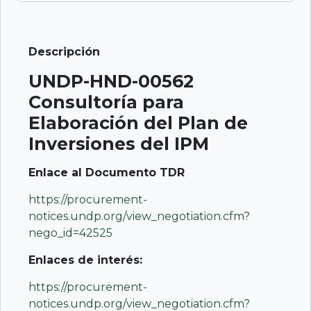
c
a
ai
ar
e
ts
l
e
Descripción
b
A
UNDP-HND-00562
o
p
Consultoría para
o
p
Elaboración del Plan de
k
Inversiones del IPM
Enlace al Documento TDR
https://procurement-
notices.undp.org/view_negotiation.cfm?
nego_id=42525
Enlaces de interés:
https://procurement-
notices.undp.org/view_negotiation.cfm?