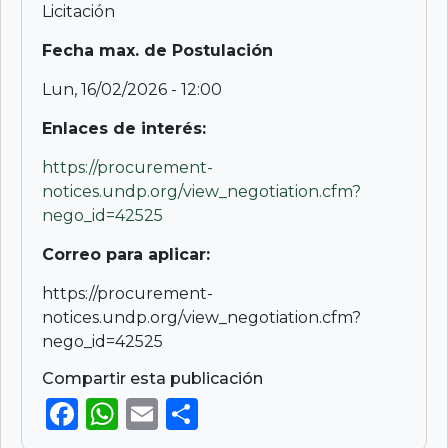
Licitación
Fecha max. de Postulación
Lun, 16/02/2026 - 12:00
Enlaces de interés:
https://procurement-
notices.undp.org/view_negotiation.cfm?
nego_id=42525
Correo para aplicar:
https://procurement-
notices.undp.org/view_negotiation.cfm?
nego_id=42525
Compartir esta publicación
F
W
E
S
a
h
m
h